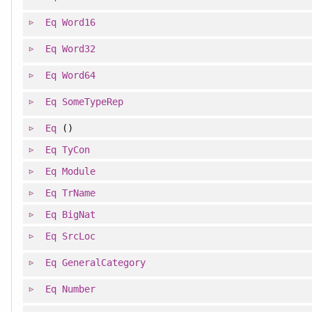
Eq
Word16
Eq
Word32
Eq
Word64
Eq
SomeTypeRep
Eq
()
Eq
TyCon
Eq
Module
Eq
TrName
Eq
BigNat
Eq
SrcLoc
Eq
GeneralCategory
Eq
Number