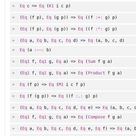
Eq
c =>
Eq
(
K1
i c p)
(
Eq
(f p),
Eq
(g p)) =>
Eq
((f
:+:
g) p)
(
Eq
(f p),
Eq
(g p)) =>
Eq
((f
:*:
g) p)
(
Eq
a,
Eq
b,
Eq
c,
Eq
d) =>
Eq
(a, b, c, d)
Eq
(a
:~~:
b)
(
Eq1
f,
Eq1
g,
Eq
a) =>
Eq
(
Sum
f g a)
(
Eq1
f,
Eq1
g,
Eq
a) =>
Eq
(
Product
f g a)
Eq
(f p) =>
Eq
(
M1
i c f p)
Eq
(f (g p)) =>
Eq
((f
:.:
g) p)
(
Eq
a,
Eq
b,
Eq
c,
Eq
d,
Eq
e) =>
Eq
(a, b, c, d
(
Eq1
f,
Eq1
g,
Eq
a) =>
Eq
(
Compose
f g a)
(
Eq
a,
Eq
b,
Eq
c,
Eq
d,
Eq
e,
Eq
f) =>
Eq
(a, b