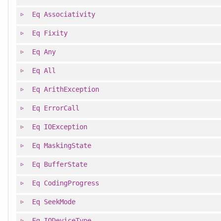
Eq
Associativity
Eq
Fixity
Eq
Any
Eq
All
Eq
ArithException
Eq
ErrorCall
Eq
IOException
Eq
MaskingState
Eq
BufferState
Eq
CodingProgress
Eq
SeekMode
Eq
IODeviceType