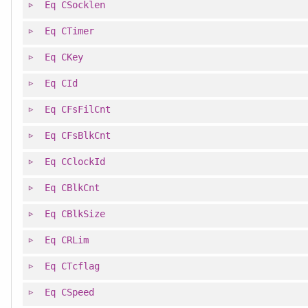
Eq
CSocklen
Eq
CTimer
Eq
CKey
Eq
CId
Eq
CFsFilCnt
Eq
CFsBlkCnt
Eq
CClockId
Eq
CBlkCnt
Eq
CBlkSize
Eq
CRLim
Eq
CTcflag
Eq
CSpeed