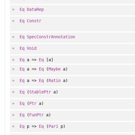
Eq
DataRep
Eq
Constr
Eq
SpecConstrAnnotation
Eq
Void
Eq
a =>
Eq
[a]
Eq
a =>
Eq
(
Maybe
a)
Eq
a =>
Eq
(
Ratio
a)
Eq
(
StablePtr
a)
Eq
(
Ptr
a)
Eq
(
FunPtr
a)
Eq
p =>
Eq
(
Par1
p)