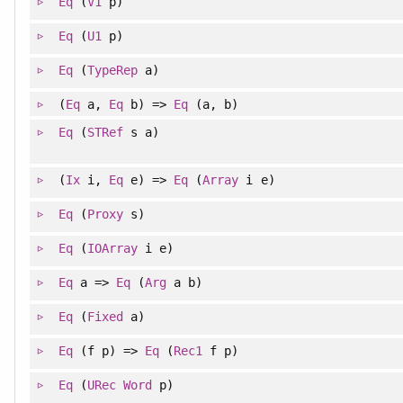
Eq
(
V1
p)
Eq
(
U1
p)
Eq
(
TypeRep
a)
(
Eq
a,
Eq
b) =>
Eq
(a, b)
Eq
(
STRef
s a)
(
Ix
i,
Eq
e) =>
Eq
(
Array
i e)
Eq
(
Proxy
s)
Eq
(
IOArray
i e)
Eq
a =>
Eq
(
Arg
a b)
Eq
(
Fixed
a)
Eq
(f p) =>
Eq
(
Rec1
f p)
Eq
(
URec
Word
p)