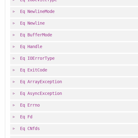
Eq
NewlineMode
Eq
Newline
Eq
BufferMode
Eq
Handle
Eq
IOErrorType
Eq
ExitCode
Eq
ArrayException
Eq
AsyncException
Eq
Errno
Eq
Fd
Eq
CNfds