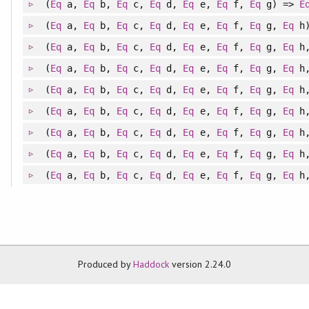
(
Eq
a,
Eq
b,
Eq
c,
Eq
d,
Eq
e,
Eq
f,
Eq
g) =>
E
(
Eq
a,
Eq
b,
Eq
c,
Eq
d,
Eq
e,
Eq
f,
Eq
g,
Eq
h
(
Eq
a,
Eq
b,
Eq
c,
Eq
d,
Eq
e,
Eq
f,
Eq
g,
Eq
h
(
Eq
a,
Eq
b,
Eq
c,
Eq
d,
Eq
e,
Eq
f,
Eq
g,
Eq
h
(
Eq
a,
Eq
b,
Eq
c,
Eq
d,
Eq
e,
Eq
f,
Eq
g,
Eq
h
(
Eq
a,
Eq
b,
Eq
c,
Eq
d,
Eq
e,
Eq
f,
Eq
g,
Eq
h
(
Eq
a,
Eq
b,
Eq
c,
Eq
d,
Eq
e,
Eq
f,
Eq
g,
Eq
h
(
Eq
a,
Eq
b,
Eq
c,
Eq
d,
Eq
e,
Eq
f,
Eq
g,
Eq
h
(
Eq
a,
Eq
b,
Eq
c,
Eq
d,
Eq
e,
Eq
f,
Eq
g,
Eq
h
Produced by
Haddock
version 2.24.0