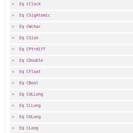
Eq
CClock
Eq
CSigAtomic
Eq
CWchar
Eq
CSize
Eq
CPtrdiff
Eq
CDouble
Eq
CFloat
Eq
CBool
Eq
CULLong
Eq
CLLong
Eq
CULong
Eq
CLong