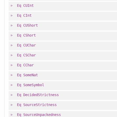
Eq
CUInt
Eq
CInt
Eq
CUShort
Eq
CShort
Eq
CUChar
Eq
CSChar
Eq
CChar
Eq
SomeNat
Eq
SomeSymbol
Eq
DecidedStrictness
Eq
SourceStrictness
Eq
SourceUnpackedness