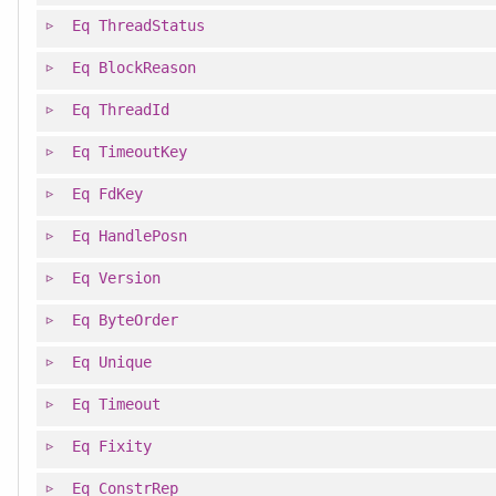
Eq
ThreadStatus
Eq
BlockReason
Eq
ThreadId
Eq
TimeoutKey
Eq
FdKey
Eq
HandlePosn
Eq
Version
Eq
ByteOrder
Eq
Unique
Eq
Timeout
Eq
Fixity
Eq
ConstrRep