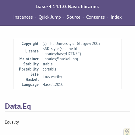
base-4.14.1.0: Basic libraries
Instances
Quick Jump
Source
Contents
Index
Copyright
(c) The University of Glasgow 2005
BSD-style (see the file
License
libraries/base/LICENSE)
Maintainer
libraries@haskell.org
Stability
stable
Portability
portable
Safe
Trustworthy
Haskell
Language
Haskell2010
Data.Eq
Equality
Synopsis