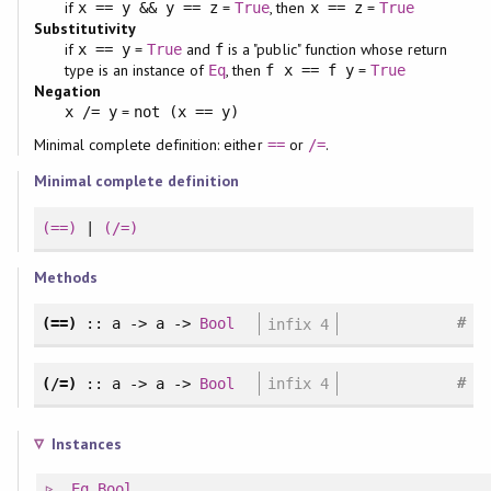
if
=
, then
=
x == y && y == z
True
x == z
True
Substitutivity
if
=
and
is a "public" function whose return
x == y
True
f
type is an instance of
, then
=
Eq
f x == f y
True
Negation
=
x /= y
not (x == y)
Minimal complete definition: either
or
.
==
/=
Minimal complete definition
(==)
|
(/=)
Methods
#
(==)
:: a -> a ->
Bool
infix 4
#
(/=)
:: a -> a ->
Bool
infix 4
Instances
Eq
Bool